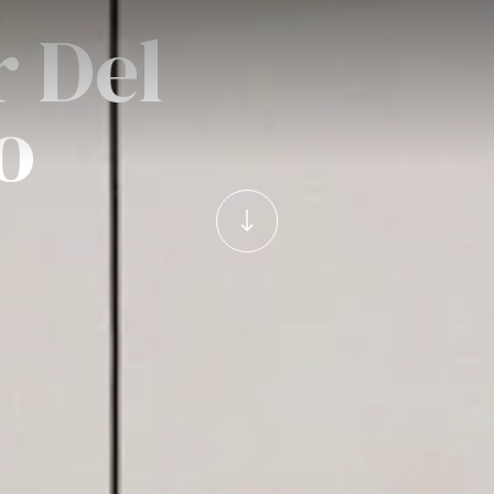
r Del
o