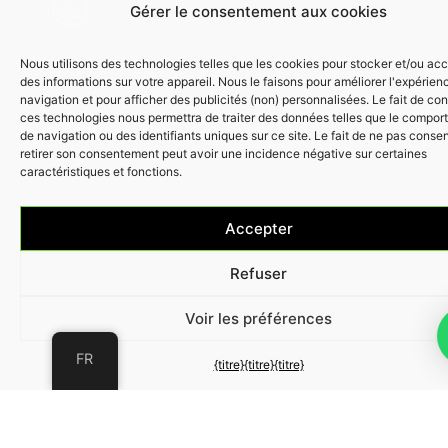
dispose d'une cuisine entièrement équipée, de salons
Gérer le consentement aux cookies
spacieux et de détails qui transmettent chaleur et
style, créant ainsi l'environnement parfait pour se
détendre et profiter de votre séjour sur la Costa
Nous utilisons des technologies telles que les cookies pour stocker et/ou ac
Blanca.
des informations sur votre appareil. Nous le faisons pour améliorer l'expérien
navigation et pour afficher des publicités (non) personnalisées. Le fait de con
ces technologies nous permettra de traiter des données telles que le compo
de navigation ou des identifiants uniques sur ce site. Le fait de ne pas consen
retirer son consentement peut avoir une incidence négative sur certaines
caractéristiques et fonctions.
Accepter
Refuser
Voir les préférences
FR
{titre}
{titre}
{titre}