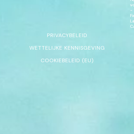
v
-
F
L
C
PRIVACYBELEID
WETTELIJKE KENNISGEVING
COOKIEBELEID (EU)