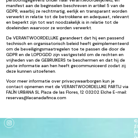
persoonsgegevens onder haar verantwoordelijkheid, en
manifest aan de beginselen beschreven in artikel 5 van de
GDPR, waarbij ze rechtmatig, eerlijk en transparant worden
verwerkt in relatie tot de betrokkene en adequaat, relevant
en beperkt zijn tot wat noodzakelijk is in relatie tot de
doeleinden waarvoor ze worden verwerkt.
De VERANTWOORDELIJKE garandeert dat hij een passend
technisch en organisatorisch beleid heeft geïmplementeerd
om de beveiligingsmaatregelen toe te passen die door de
GDPR en de LOPDGDD zijn vastgesteld om de rechten en
vrijheden van de GEBRUIKERS te beschermen en dat hij de
juiste informatie aan hen heeft gecommuniceerd zodat zij
deze kunnen uitoefenen.
Voor meer informatie over privacywaarborgen kun je
contact opnemen met de VERANTWOORDELIJKE PARTIJ via
FALÍN URBANA SL Plaza de las Flores, 12 03202 Elche E-mail:
reservas@lacanadafinca.com
©
2
Al
r