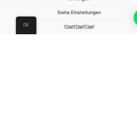
Siehe Einstellungen
DE
{Titel}
{Titel}
{Titel}
Private Villen für 10, 7 oder bis zu 17
Personen zusammen.