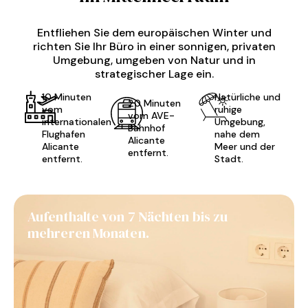
Entfliehen Sie dem europäischen Winter und
richten Sie Ihr Büro in einer sonnigen, privaten
Umgebung, umgeben von Natur und in
strategischer Lage ein.
10 Minuten
Natürliche und
20 Minuten
vom
ruhige
vom AVE-
internationalen
Umgebung,
Bahnhof
Flughafen
nahe dem
Alicante
Alicante
Meer und der
entfernt.
entfernt.
Stadt.
Aufenthalte von 7 Nächten bis zu
mehreren Monaten.