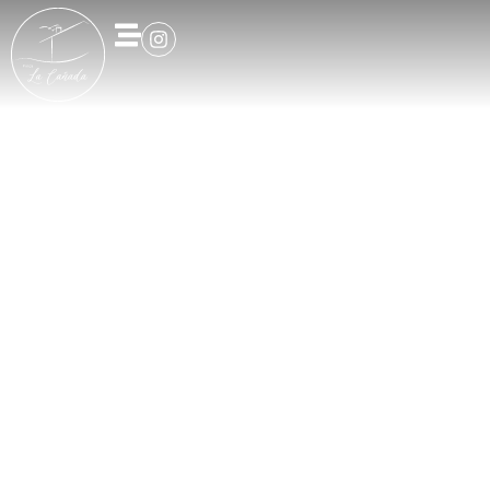
Arbeitsweise
In Der Finca La Cañada
Werke.
Entspannen
Verbinden.
Sie Sich.
Genießen Sie eine einzigartige Erfahrung, die
Produktivität, Wohlbefinden und mediterranes Klima
miteinander verbindet. Von November bis April ist die
Finca La Cañada der perfekte Ort für Telearbeit, egal ob
Sie ein digitaler Nomade sind oder ein Unternehmen, das
einen Rückzug für Ihr Team organisiert. für Ihr Team.